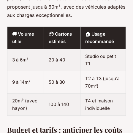
proposent jusqu’à 60m³, avec des véhicules adaptés
aux charges exceptionnelles.
🚚 Volume
📦 Cartons
🏠 Usage
utile
estimés
recommandé
Studio ou petit
3 à 6m³
20 à 40
T1
T2 à T3 (jusqu’à
9 à 14m³
50 à 80
70m²)
20m³ (avec
T4 et maison
100 à 140
hayon)
individuelle
Budget et tarifs : anticiper les coûts