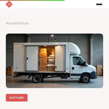
Accueil
›
Voiture
VOITURE