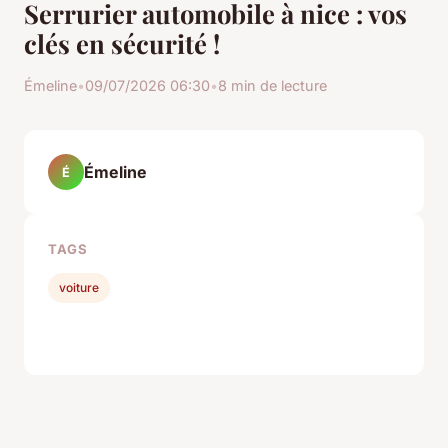
Serrurier automobile à nice : vos
clés en sécurité !
Émeline
•
09/07/2026 06:30
•
8 min de lecture
Émeline
É
TAGS
voiture